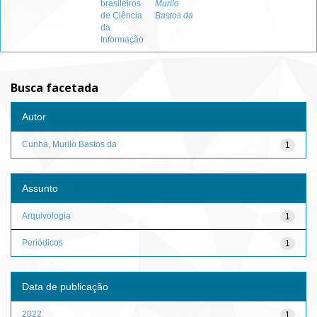
brasileiros
Murilo
de Ciência
Bastos da
da
Informação
Busca facetada
Autor
Cunha, Murilo Bastos da
1
Assunto
Arquivologia
1
Periódicos
1
Data de publicação
2022
1