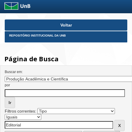
Skip
Voltar
navigation
REPOSITÓRIO INSTITUCIONAL DA UNB
Página de Busca
Buscar em:
por
Filtros correntes: