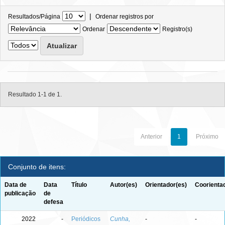
|
Resultados/Página
Ordenar registros por
Ordenar
Registro(s)
Resultado 1-1 de 1.
Anterior
1
Próximo
Conjunto de itens:
Data de
Data
Título
Autor(es)
Orientador(es)
Coorienta
publicação
de
defesa
2022
-
Periódicos
Cunha,
-
-