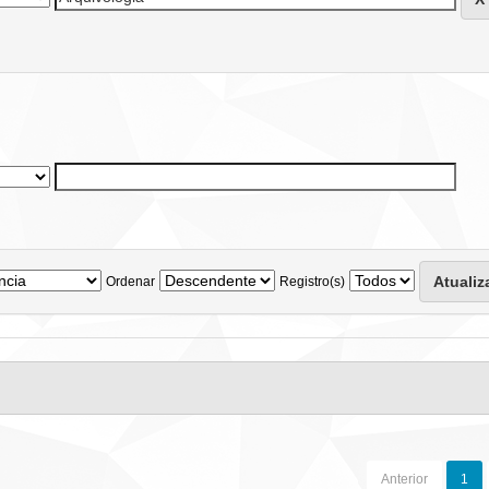
Ordenar
Registro(s)
Anterior
1