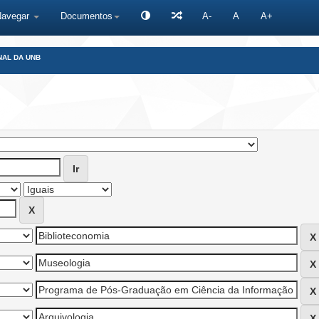
Navegar
Documentos
A-
A
A+
NAL DA UNB