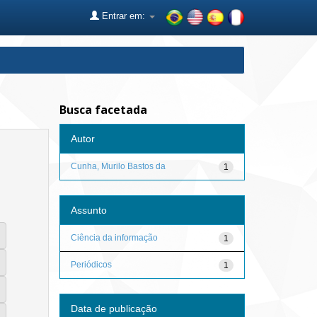
Entrar em:
Busca facetada
Autor
Cunha, Murilo Bastos da
1
Assunto
Ciência da informação
1
Periódicos
1
Data de publicação