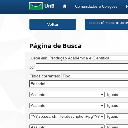
Comunidades e Coleções
Skip
REPOSITÓRIO INSTITUCIO
Voltar
navigation
Página de Busca
Buscar em:
por
Filtros correntes: