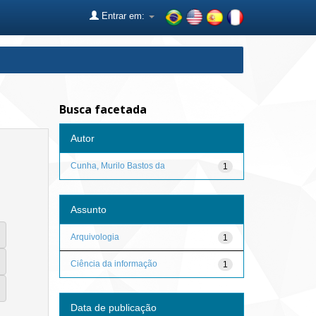
Entrar em:
Busca facetada
Autor
Cunha, Murilo Bastos da
1
Assunto
Arquivologia
1
Ciência da informação
1
Data de publicação