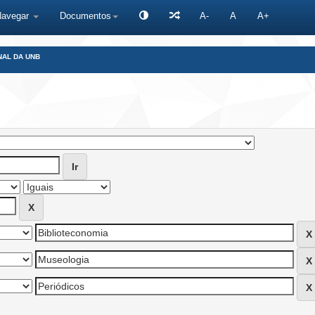
Navegar
Documentos
A-
A
A+
NAL DA UNB