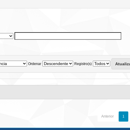
Ordenar
Registro(s)
Anterior
1