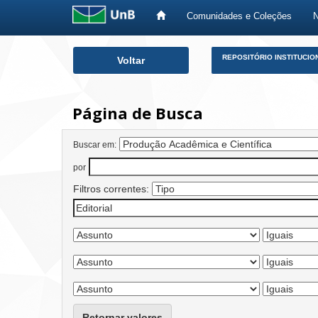
Comunidades e Coleções
Skip
REPOSITÓRIO INSTITUCIO
Voltar
navigation
Página de Busca
Buscar em:
por
Filtros correntes:
Retornar valores