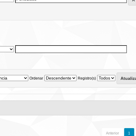
Ordenar
Registro(s)
Anterior
1