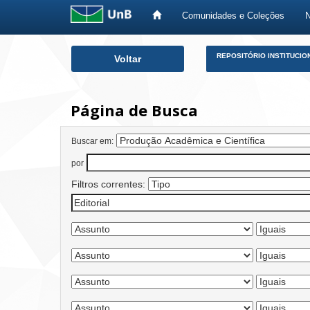
Comunidades e Coleções
Skip
REPOSITÓRIO INSTITUCIO
Voltar
navigation
Página de Busca
Buscar em:
por
Filtros correntes: