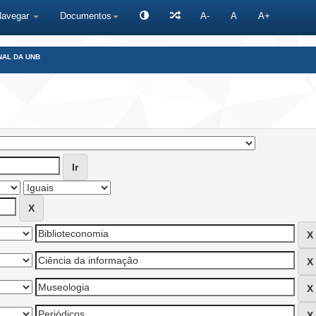
Navegar
Documentos
A-
A
A+
NAL DA UNB