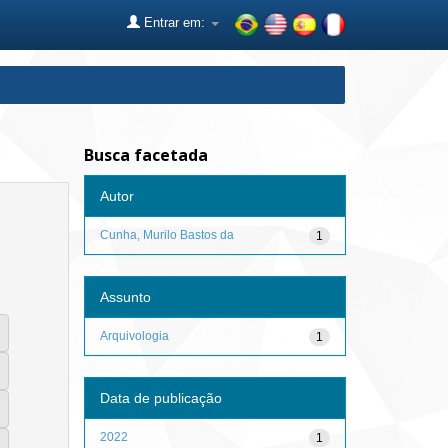
Entrar em:
Busca facetada
Autor
Cunha, Murilo Bastos da
1
Assunto
Arquivologia
1
Data de publicação
2022
1