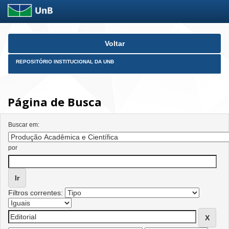
Skip
Voltar
navigation
REPOSITÓRIO INSTITUCIONAL DA UNB
Página de Busca
Buscar em:
por
Filtros correntes: