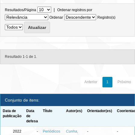
|
Resultados/Página
Ordenar registros por
Ordenar
Registro(s)
Resultado 1-1 de 1.
Anterior
1
Próximo
Conjunto de itens:
Data de
Data
Título
Autor(es)
Orientador(es)
Coorienta
publicação
de
defesa
2022
-
Periódicos
Cunha,
-
-