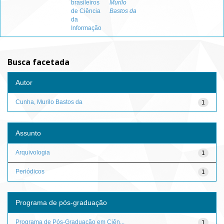
brasileiros
Murilo
de Ciência
Bastos da
da
Informação
Busca facetada
Autor
Cunha, Murilo Bastos da
1
Assunto
Arquivologia
1
Periódicos
1
Programa de pós-graduação
Programa de Pós-Graduação em Ciên...
1