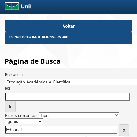
Skip
Voltar
navigation
REPOSITÓRIO INSTITUCIONAL DA UNB
Página de Busca
Buscar em:
por
Filtros correntes: