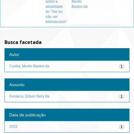
sobre a
Murilo
atualidade
Bastos da
do “Ser ou
não ser
bibliotecário”
Busca facetada
Autor
Cunha, Murilo Bastos da
1
Assunto
Fonseca, Edson Nery da
1
Data de publicação
2022
1