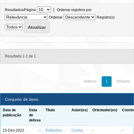
|
Resultados/Página
Ordenar registros por
Ordenar
Registro(s)
Resultado 1-1 de 1.
Anterior
1
Próximo
Conjunto de itens:
Data de
Data
Título
Autor(es)
Orientador(es)
Coorie
publicação
de
defesa
15-Dez-2022
-
Reflexões
Cunha,
-
-