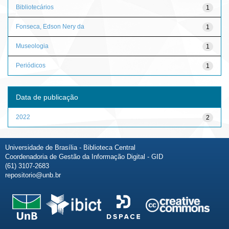
Bibliotecários
1
Fonseca, Edson Nery da
1
Museologia
1
Periódicos
1
Data de publicação
2022
2
Universidade de Brasília - Biblioteca Central
Coordenadoria de Gestão da Informação Digital - GID
(61) 3107-2683
repositorio@unb.br