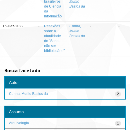
brasileiros
Murilo
de Ciência
Bastos da
da
Informação
15-Dez-2022
-
Reflexões
Cunha,
-
-
sobre a
Murilo
atualidade
Bastos da
do “Ser ou
não ser
bibliotecário”
Busca facetada
Autor
Cunha, Murilo Bastos da
2
Assunto
Arquivologia
1