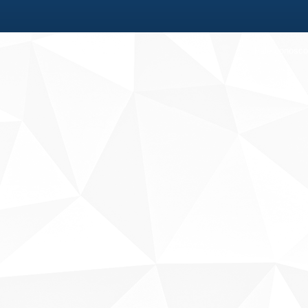
Fale conosco
Sobre