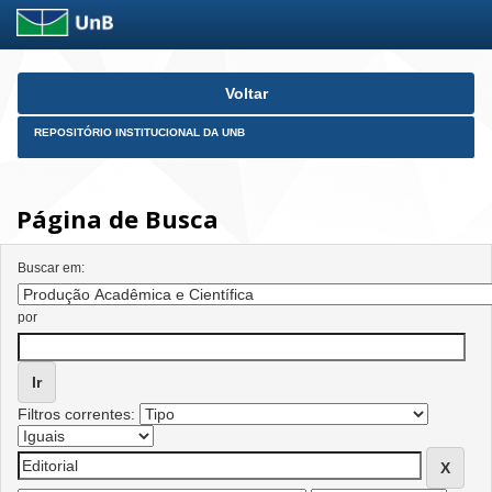
Skip
Voltar
navigation
REPOSITÓRIO INSTITUCIONAL DA UNB
Página de Busca
Buscar em:
por
Filtros correntes: