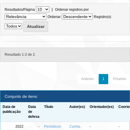
|
Resultados/Página
Ordenar registros por
Ordenar
Registro(s)
Resultado 1-2 de 2.
Anterior
1
Próximo
Conjunto de itens:
Data de
Data
Título
Autor(es)
Orientador(es)
Coorie
publicação
de
defesa
2022
-
Periódicos
Cunha,
-
-