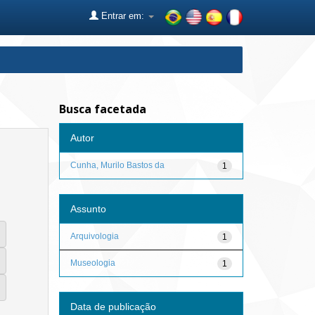
Entrar em:
Busca facetada
Autor
Cunha, Murilo Bastos da
1
Assunto
Arquivologia
1
Museologia
1
Data de publicação