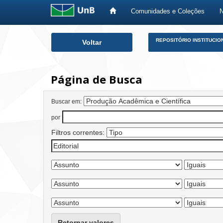
Comunidades e Coleções
Skip
REPOSITÓRIO INSTITUCIO
Voltar
navigation
Página de Busca
Buscar em:
por
Filtros correntes:
Retornar valores