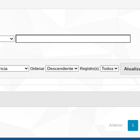
Ordenar
Registro(s)
Anterior
1