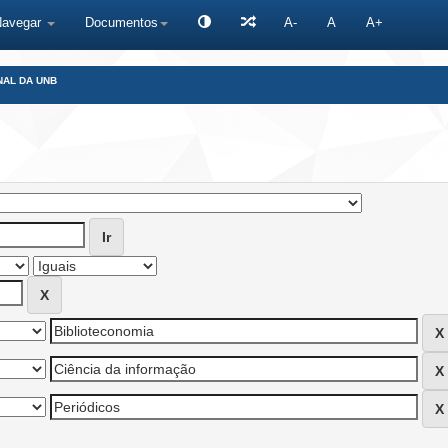
Navegar
Documentos
A-
A
A+
NAL DA UNB