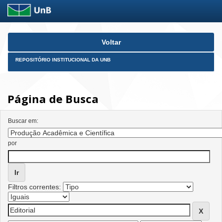
Skip
Voltar
navigation
REPOSITÓRIO INSTITUCIONAL DA UNB
Página de Busca
Buscar em:
por
Filtros correntes: