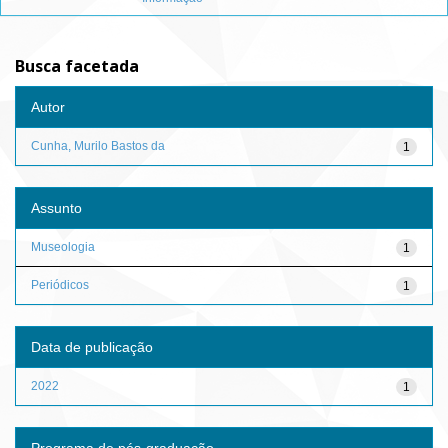
Busca facetada
Autor
Cunha, Murilo Bastos da
1
Assunto
Museologia
1
Periódicos
1
Data de publicação
2022
1
Programa de pós-graduação