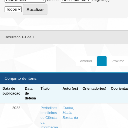
Ordenar
Registro(s)
Resultado 1-1 de 1.
Anterior
1
Próximo
Conjunto de itens:
Data de
Data
Título
Autor(es)
Orientador(es)
Coorienta
publicação
de
defesa
2022
-
Periódicos
Cunha,
-
-
brasileiros
Murilo
de Ciência
Bastos da
da
Informação