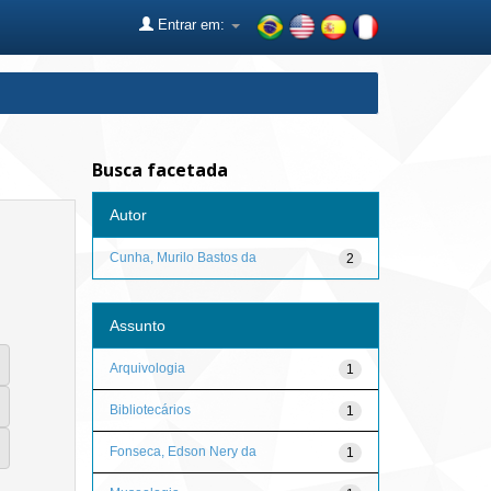
Entrar em:
Busca facetada
Autor
Cunha, Murilo Bastos da
2
Assunto
Arquivologia
1
Bibliotecários
1
Fonseca, Edson Nery da
1