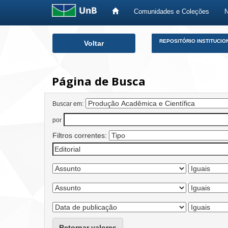
Comunidades e Coleções
Skip
REPOSITÓRIO INSTITUCIO
Voltar
navigation
Página de Busca
Buscar em:
por
Filtros correntes:
Retornar valores