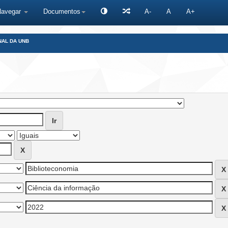
Navegar
Documentos
A-
A
A+
NAL DA UNB