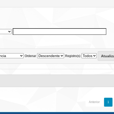
Ordenar
Registro(s)
Anterior
1