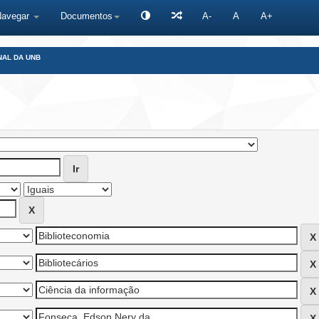
Navegar
Documentos
A-
A
A+
NAL DA UNB