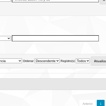
Ordenar
Registro(s)
Anterior
1