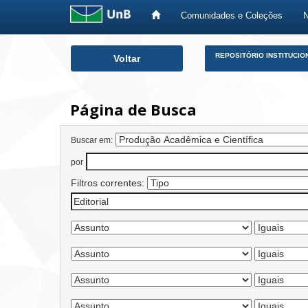
Comunidades e Coleções
Skip
REPOSITÓRIO INSTITUCIO
Voltar
navigation
Página de Busca
Buscar em:
por
Filtros correntes: