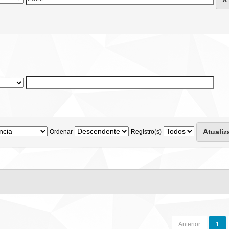
Ordenar
Registro(s)
Anterior
1