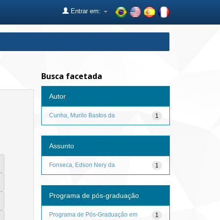
Entrar em:
Busca facetada
Autor
Cunha, Murilo Bastos da
1
Assunto
Fonseca, Edson Nery da
1
Programa de pós-graduação
Programa de Pós-Graduação em
1