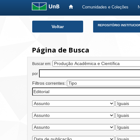
Comunidades e Coleções
Skip
REPOSITÓRIO INSTITUCIO
Voltar
navigation
Página de Busca
Buscar em:
por
Filtros correntes: