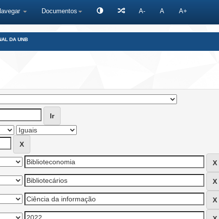
Navegar
Documentos
A-
A
A+
NAL DA UNB