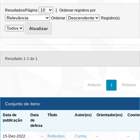
|
Resultados/Página
Ordenar registros por
Ordenar
Registro(s)
Resultado 1-1 de 1.
Anterior
1
Próximo
Conjunto de itens:
Data de
Data
Título
Autor(es)
Orientador(es)
Coorie
publicação
de
defesa
15-Dez-2022
-
Reflexões
Cunha,
-
-