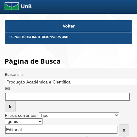
Skip
Voltar
navigation
REPOSITÓRIO INSTITUCIONAL DA UNB
Página de Busca
Buscar em:
por
Filtros correntes: