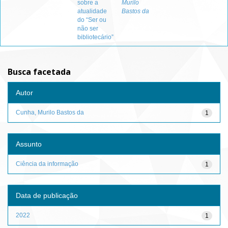
sobre a
Murilo
atualidade
Bastos da
do “Ser ou
não ser
bibliotecário”
Busca facetada
Autor
Cunha, Murilo Bastos da
1
Assunto
Ciência da informação
1
Data de publicação
2022
1