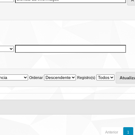
Ordenar
Registro(s)
Anterior
1