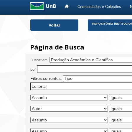
Comunidades e Coleções
Skip
REPOSITÓRIO INSTITUCIO
Voltar
navigation
Página de Busca
Buscar em:
por
Filtros correntes: