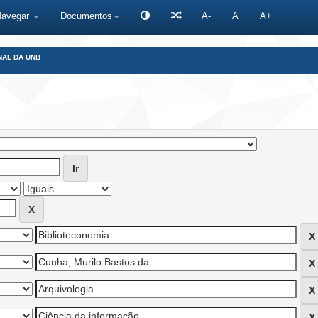
Navegar
Documentos
A-
A
A+
NAL DA UNB