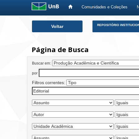
Comunidades e Coleções
Skip
REPOSITÓRIO INSTITUCIO
Voltar
navigation
Página de Busca
Buscar em:
por
Filtros correntes: