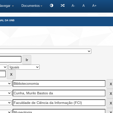
Navegar
Documentos
A-
A
A+
NAL DA UNB