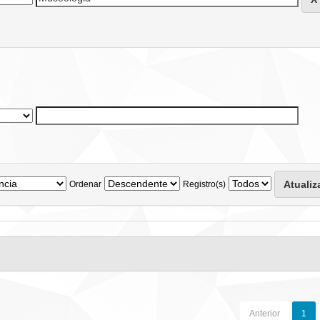
Ordenar
Registro(s)
Anterior
1