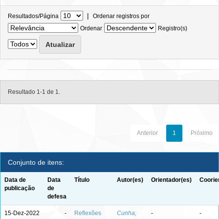
|
Resultados/Página
Ordenar registros por
Ordenar
Registro(s)
Resultado 1-1 de 1.
Anterior
1
Próximo
Conjunto de itens:
Data de
Data
Título
Autor(es)
Orientador(es)
Coorie
publicação
de
defesa
15-Dez-2022
-
Reflexões
Cunha,
-
-