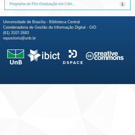
Programa de Pós-Graduação em Ciên...
1
Universidade de Brasília - Biblioteca Central
Coordenadoria de Gestão da Informação Digital - GID
(61) 3107-2683
repositorio@unb.br
Fale conosco
Sobre