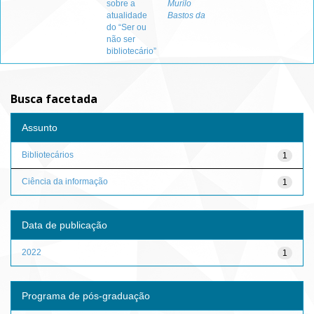
sobre a
Murilo
atualidade
Bastos da
do “Ser ou
não ser
bibliotecário”
Busca facetada
Assunto
Bibliotecários
1
Ciência da informação
1
Data de publicação
2022
1
Programa de pós-graduação