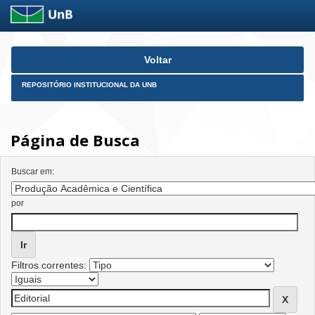
Skip
Voltar
navigation
REPOSITÓRIO INSTITUCIONAL DA UNB
Página de Busca
Buscar em:
por
Filtros correntes: