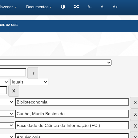
Navegar
Documentos
A-
A
A+
NAL DA UNB