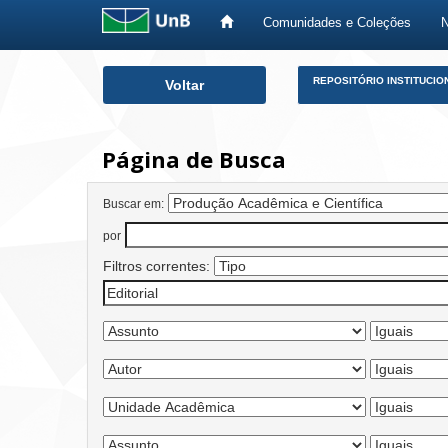
Comunidades e Coleções
Skip
REPOSITÓRIO INSTITUCIO
Voltar
navigation
Página de Busca
Buscar em:
por
Filtros correntes: