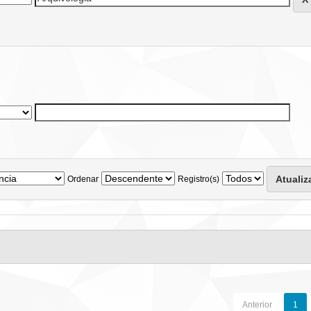
Ordenar
Registro(s)
Anterior
1