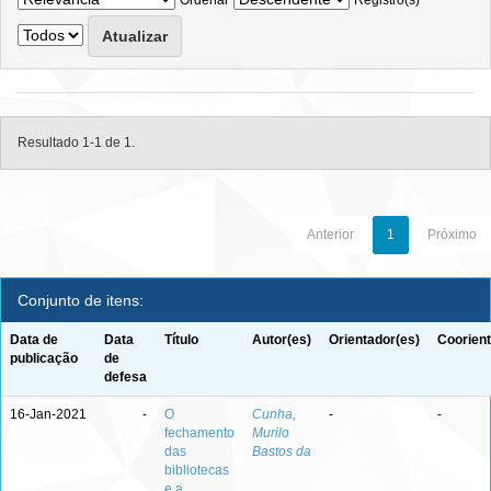
Ordenar
Registro(s)
Resultado 1-1 de 1.
Anterior
1
Próximo
Conjunto de itens:
Data de
Data
Título
Autor(es)
Orientador(es)
Coorient
publicação
de
defesa
16-Jan-2021
-
O
Cunha,
-
-
fechamento
Murilo
das
Bastos da
bibliotecas
e a