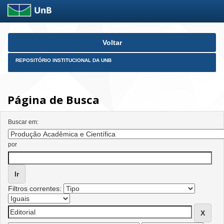
Skip
Voltar
navigation
REPOSITÓRIO INSTITUCIONAL DA UNB
Página de Busca
Buscar em:
por
Filtros correntes: