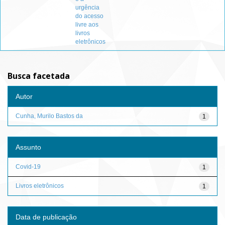
urgência
do acesso
livre aos
livros
eletrônicos
Busca facetada
Autor
Cunha, Murilo Bastos da
1
Assunto
Covid-19
1
Livros eletrônicos
1
Data de publicação