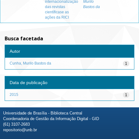
internacionalização
Murilo
das revistas
Bastos da
científicase as
ações da RICI
Busca facetada
Autor
Cunha, Murilo Bastos da
1
Data de publicação
2015
1
Universidade de Brasília - Biblioteca Central
Coordenadoria de Gestão da Informação Digital - GID
(61) 3107-2683
repositorio@unb.br