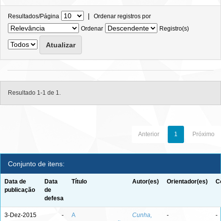
|
Resultados/Página
Ordenar registros por
Ordenar
Registro(s)
Resultado 1-1 de 1.
Anterior
1
Próximo
Conjunto de itens:
Data de
Data
Título
Autor(es)
Orientador(es)
C
publicação
de
defesa
3-Dez-2015
-
A
Cunha,
-
-