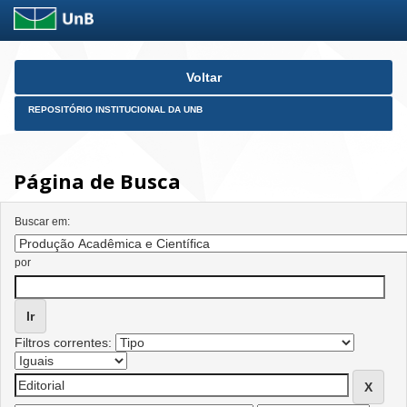
Skip
Voltar
navigation
REPOSITÓRIO INSTITUCIONAL DA UNB
Página de Busca
Buscar em:
por
Filtros correntes: