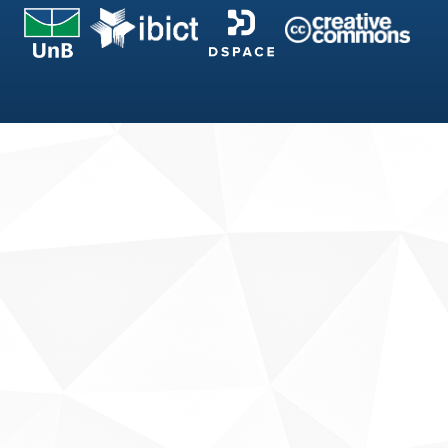
Fale conosco
Sobre