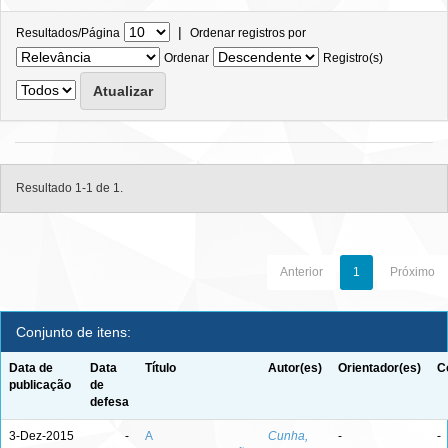
|
Resultados/Página
Ordenar registros por
Ordenar
Registro(s)
Resultado 1-1 de 1.
Anterior
1
Próximo
Conjunto de itens:
Data de
Data
Título
Autor(es)
Orientador(es)
C
publicação
de
defesa
3-Dez-2015
-
A
Cunha,
-
-