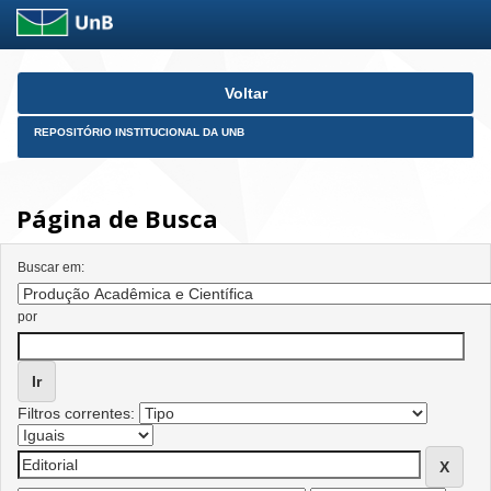
Skip
Voltar
navigation
REPOSITÓRIO INSTITUCIONAL DA UNB
Página de Busca
Buscar em:
por
Filtros correntes: