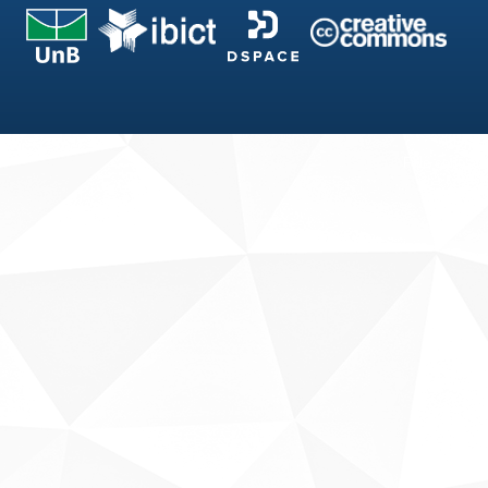
Fale conosco
Sobre