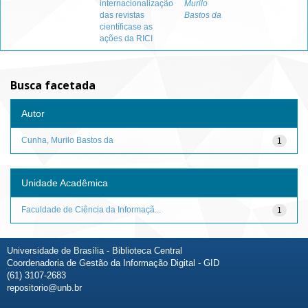
internacionalização
Murilo
das revistas
Bastos da
científicase as
ações da RICI
Busca facetada
Autor
Cunha, Murilo Bastos da
1
Unidade Acadêmica
Faculdade de Ciência da Informaçã...
1
Universidade de Brasília - Biblioteca Central
Coordenadoria de Gestão da Informação Digital - GID
(61) 3107-2683
repositorio@unb.br