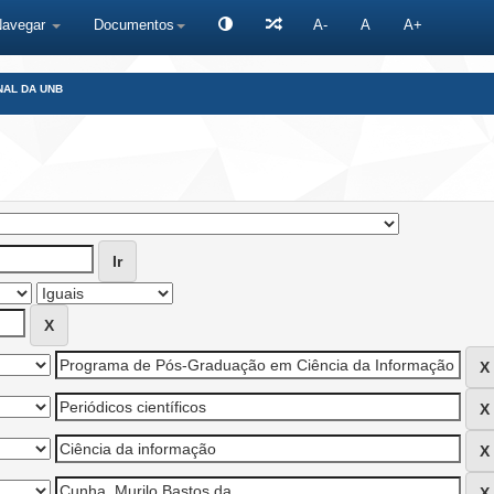
Navegar
Documentos
A-
A
A+
NAL DA UNB