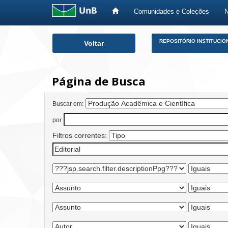
Comunidades e Coleções
Skip
REPOSITÓRIO INSTITUCIO
Voltar
navigation
Página de Busca
Buscar em:
por
Filtros correntes: