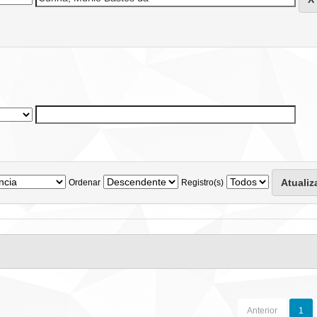
Ordenar
Registro(s)
Anterior
1