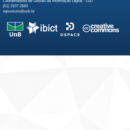
Coordenadoria de Gestão da Informação Digital - GID
(61) 3107-2683
repositorio@unb.br
Fale conosco
Sobre