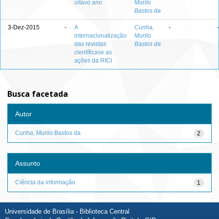
oitavo ano
Murilo
Bastos da
3-Dez-2015
-
A
Cunha,
-
-
internacionalização
Murilo
das revistas
Bastos da
científicase as
ações da RICI
Busca facetada
Autor
Cunha, Murilo Bastos da
2
Assunto
Ciência da informação
1
Universidade de Brasília - Biblioteca Central