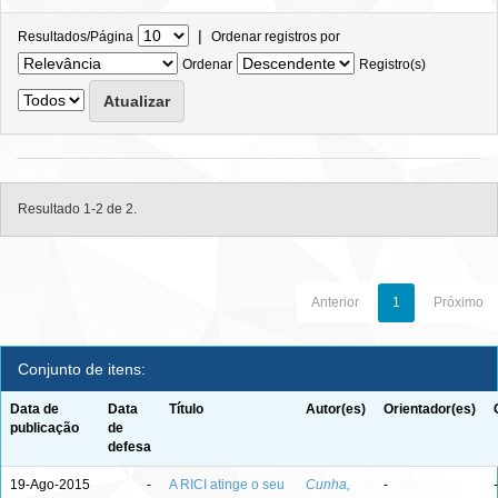
|
Resultados/Página
Ordenar registros por
Ordenar
Registro(s)
Resultado 1-2 de 2.
Anterior
1
Próximo
Conjunto de itens:
Data de
Data
Título
Autor(es)
Orientador(es)
publicação
de
defesa
19-Ago-2015
-
A RICI atinge o seu
Cunha,
-
-