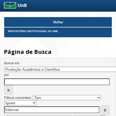
Skip
Voltar
navigation
REPOSITÓRIO INSTITUCIONAL DA UNB
Página de Busca
Buscar em:
por
Filtros correntes: