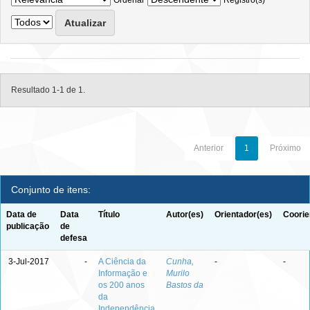
Ordenar
Registro(s)
Resultado 1-1 de 1.
Anterior
1
Próximo
Conjunto de itens:
Data de
Data
Título
Autor(es)
Orientador(es)
Coorie
publicação
de
defesa
3-Jul-2017
-
A Ciência da
Cunha,
-
-
Informação e
Murilo
os 200 anos
Bastos da
da
Independência