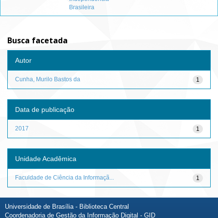
Brasileira
Busca facetada
Autor
Cunha, Murilo Bastos da
1
Data de publicação
2017
1
Unidade Acadêmica
Faculdade de Ciência da Informaçã...
1
Universidade de Brasília - Biblioteca Central
Coordenadoria de Gestão da Informação Digital - GID