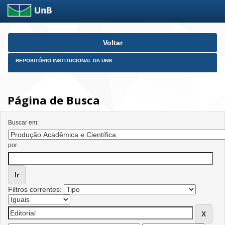
Skip
Voltar
navigation
REPOSITÓRIO INSTITUCIONAL DA UNB
Página de Busca
Buscar em:
por
Filtros correntes: