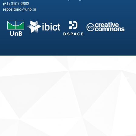
(61) 3107-2683
repositorio@unb.br
Fale conosco
Sobre