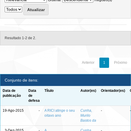
Ordenar
Registro(s)
Resultado 1-2 de 2.
Anterior
1
Próximo
Conjunto de itens:
Data de
Data
Título
Autor(es)
Orientador(es)
publicação
de
defesa
19-Ago-2015
-
A RICI atinge o seu
Cunha,
-
-
oitavo ano
Murilo
Bastos da
3-Dez-2015
-
A
Cunha,
-
-