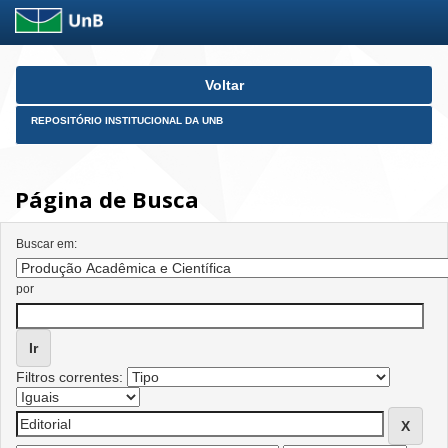
Skip
Voltar
navigation
REPOSITÓRIO INSTITUCIONAL DA UNB
Página de Busca
Buscar em:
por
Filtros correntes: