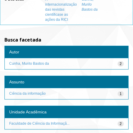
internacionalização
Murilo
das revistas
Bastos da
científicase as
ações da RICI
Busca facetada
Autor
Cunha, Murilo Bastos da
2
Assunto
Ciência da informação
1
Unidade Acadêmica
Faculdade de Ciência da Informaçã...
2