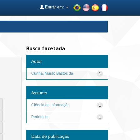
Entrar em:
Busca facetada
Autor
Cunha, Murilo Bastos da
1
Assunto
Ciência da informação
1
Periódicos
1
Data de publicação