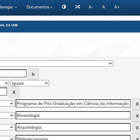
Navegar
Documentos
A-
A
A+
NAL DA UNB