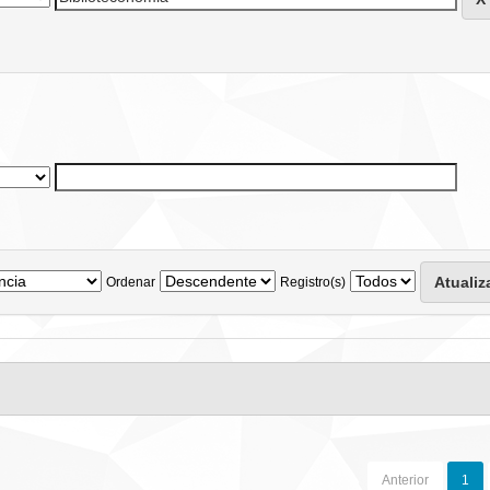
Ordenar
Registro(s)
Anterior
1