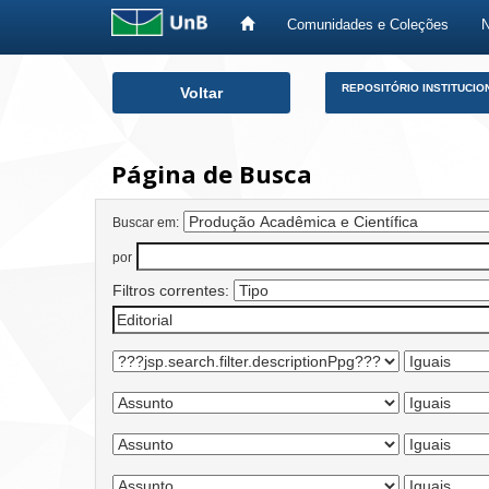
Comunidades e Coleções
Skip
REPOSITÓRIO INSTITUCIO
Voltar
navigation
Página de Busca
Buscar em:
por
Filtros correntes: