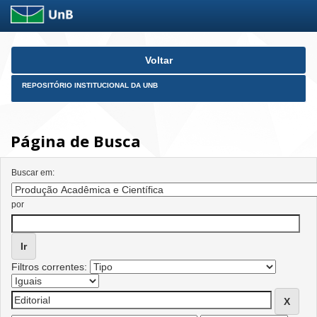
Skip
Voltar
navigation
REPOSITÓRIO INSTITUCIONAL DA UNB
Página de Busca
Buscar em:
por
Filtros correntes: