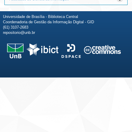
Universidade de Brasília - Biblioteca Central
Coordenadoria de Gestão da Informação Digital - GID
(61) 3107-2683
repositorio@unb.br
Fale conosco
Sobre