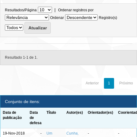
|
Resultados/Página
Ordenar registros por
Ordenar
Registro(s)
Resultado 1-1 de 1.
Anterior
1
Próximo
Conjunto de itens:
Data de
Data
Título
Autor(es)
Orientador(es)
Coorientad
publicação
de
defesa
19-Nov-2018
-
Um
Cunha,
-
-