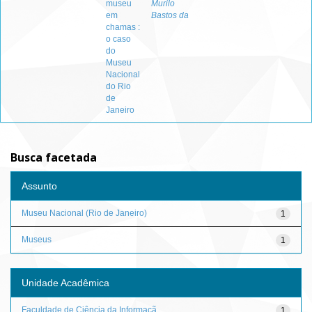
museu
Murilo
em
Bastos da
chamas :
o caso
do
Museu
Nacional
do Rio
de
Janeiro
Busca facetada
Assunto
Museu Nacional (Rio de Janeiro)
1
Museus
1
Unidade Acadêmica
Faculdade de Ciência da Informaçã...
1