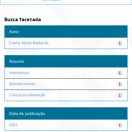
Busca facetada
Autor
Cunha, Murilo Bastos da
1
Assunto
Arquivologia
1
Biblioteconomia
1
Ciência da informação
1
Data de publicação
2022
1