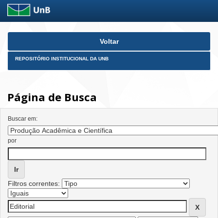
Skip
Voltar
navigation
REPOSITÓRIO INSTITUCIONAL DA UNB
Página de Busca
Buscar em:
por
Filtros correntes: