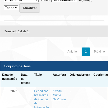
Ordenar
Registro(s)
Resultado 1-1 de 1.
Anterior
1
Próximo
Conjunto de itens:
Data de
Data
Título
Autor(es)
Orientador(es)
Coorienta
publicação
de
defesa
2022
-
Periódicos
Cunha,
-
-
brasileiros
Murilo
de Ciência
Bastos da
da
Informação