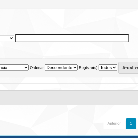
Ordenar
Registro(s)
Anterior
1