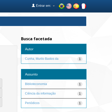
Entrar em:
Busca facetada
Autor
Cunha, Murilo Bastos da
1
Assunto
Biblioteconomia
1
Ciência da informação
1
Periódicos
1