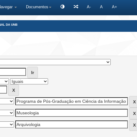
Navegar
Documentos
A-
A
A+
NAL DA UNB