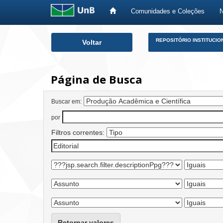
Comunidades e Coleções
Skip
REPOSITÓRIO INSTITUCIO
Voltar
navigation
Página de Busca
Buscar em:
por
Filtros correntes:
Retornar valores