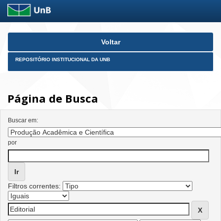
Skip
Voltar
navigation
REPOSITÓRIO INSTITUCIONAL DA UNB
Página de Busca
Buscar em:
por
Filtros correntes: