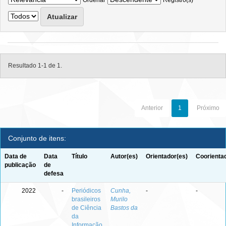
Ordenar
Registro(s)
Resultado 1-1 de 1.
Anterior
1
Próximo
Conjunto de itens:
Data de
Data
Título
Autor(es)
Orientador(es)
Coorienta
publicação
de
defesa
2022
-
Periódicos
Cunha,
-
-
brasileiros
Murilo
de Ciência
Bastos da
da
Informação