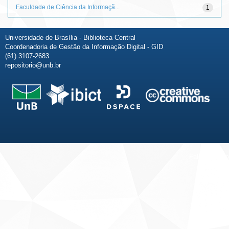
Faculdade de Ciência da Informaçã...
1
Universidade de Brasília - Biblioteca Central
Coordenadoria de Gestão da Informação Digital - GID
(61) 3107-2683
repositorio@unb.br
Fale conosco
Sobre