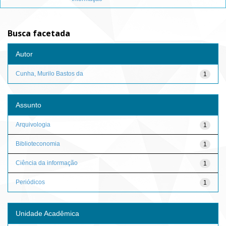
Busca facetada
Autor
Cunha, Murilo Bastos da
1
Assunto
Arquivologia
1
Biblioteconomia
1
Ciência da informação
1
Periódicos
1
Unidade Acadêmica