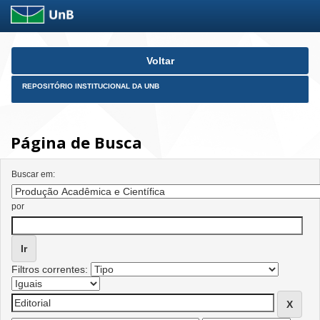
Skip
Voltar
navigation
REPOSITÓRIO INSTITUCIONAL DA UNB
Página de Busca
Buscar em:
por
Filtros correntes: