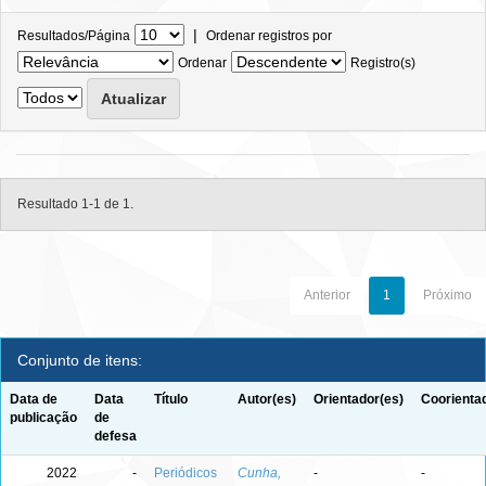
|
Resultados/Página
Ordenar registros por
Ordenar
Registro(s)
Resultado 1-1 de 1.
Anterior
1
Próximo
Conjunto de itens:
Data de
Data
Título
Autor(es)
Orientador(es)
Coorienta
publicação
de
defesa
2022
-
Periódicos
Cunha,
-
-