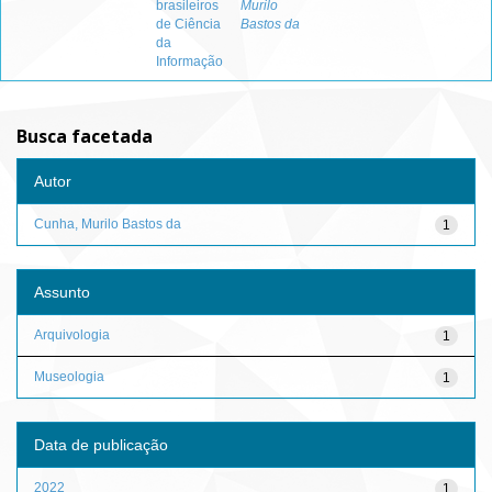
brasileiros
Murilo
de Ciência
Bastos da
da
Informação
Busca facetada
Autor
Cunha, Murilo Bastos da
1
Assunto
Arquivologia
1
Museologia
1
Data de publicação
2022
1