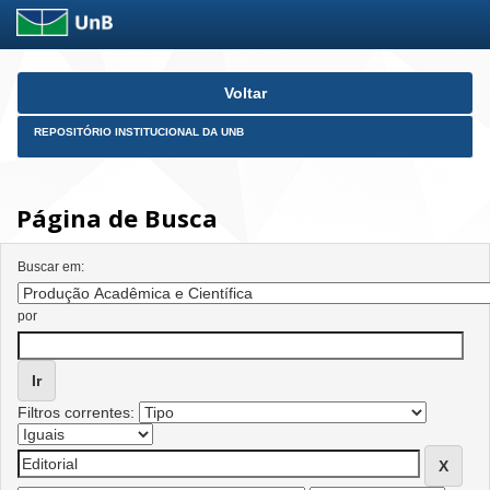
Skip
Voltar
navigation
REPOSITÓRIO INSTITUCIONAL DA UNB
Página de Busca
Buscar em:
por
Filtros correntes: