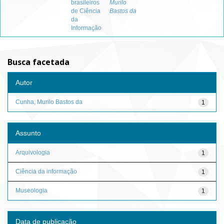
brasileiros
Murilo
de Ciência
Bastos da
da
Informação
Busca facetada
Autor
Cunha, Murilo Bastos da
1
Assunto
Arquivologia
1
Ciência da informação
1
Museologia
1
Data de publicação