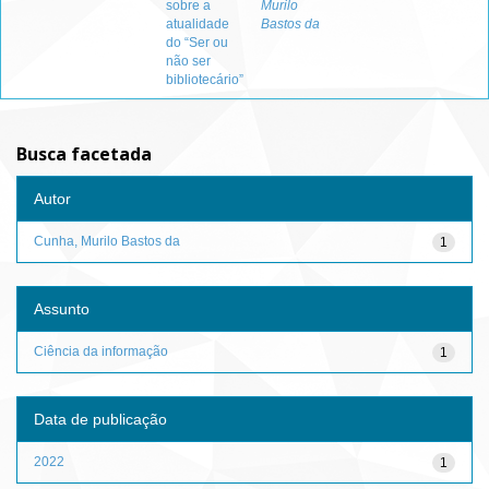
sobre a
Murilo
atualidade
Bastos da
do “Ser ou
não ser
bibliotecário”
Busca facetada
Autor
Cunha, Murilo Bastos da
1
Assunto
Ciência da informação
1
Data de publicação
2022
1