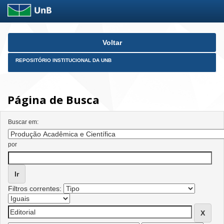
Skip
Voltar
navigation
REPOSITÓRIO INSTITUCIONAL DA UNB
Página de Busca
Buscar em:
por
Filtros correntes: