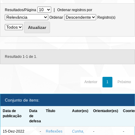
|
Resultados/Página
Ordenar registros por
Ordenar
Registro(s)
Resultado 1-1 de 1.
Anterior
1
Próximo
Conjunto de itens:
Data de
Data
Título
Autor(es)
Orientador(es)
Coorie
publicação
de
defesa
15-Dez-2022
-
Reflexões
Cunha,
-
-