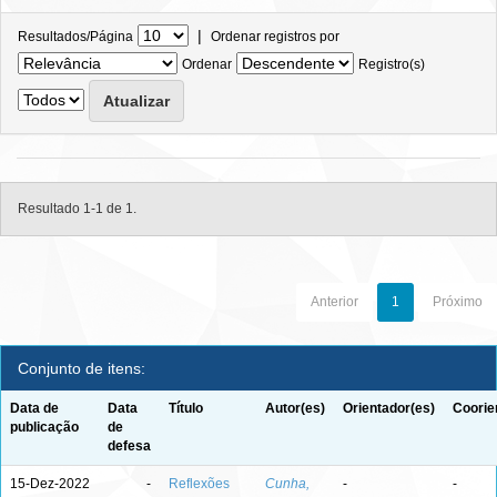
|
Resultados/Página
Ordenar registros por
Ordenar
Registro(s)
Resultado 1-1 de 1.
Anterior
1
Próximo
Conjunto de itens:
Data de
Data
Título
Autor(es)
Orientador(es)
Coorie
publicação
de
defesa
15-Dez-2022
-
Reflexões
Cunha,
-
-