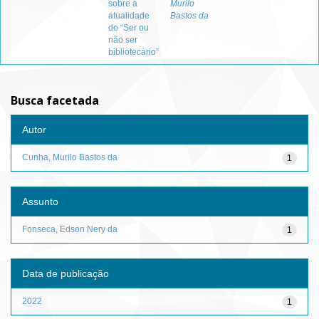
sobre a
Murilo
atualidade
Bastos da
do “Ser ou
não ser
bibliotecário”
Busca facetada
Autor
Cunha, Murilo Bastos da
1
Assunto
Fonseca, Edson Nery da
1
Data de publicação
2022
1