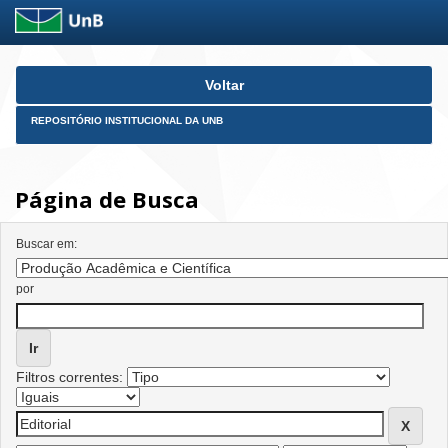
Skip
Voltar
navigation
REPOSITÓRIO INSTITUCIONAL DA UNB
Página de Busca
Buscar em:
por
Filtros correntes: