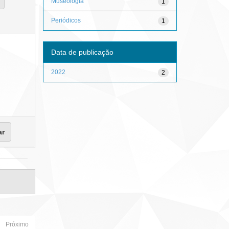
Museologia
1
Periódicos
1
Data de publicação
2022
2
Próximo