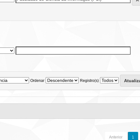
Ordenar
Registro(s)
Anterior
1