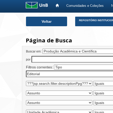
Comunidades e Coleções
Skip
REPOSITÓRIO INSTITUCIO
Voltar
navigation
Página de Busca
Buscar em:
por
Filtros correntes: