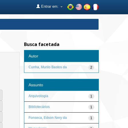
Entrar em:
Busca facetada
Autor
Cunha, Murilo Bastos da
2
Assunto
Arquivologia
1
Bibliotecários
1
Fonseca, Edson Nery da
1