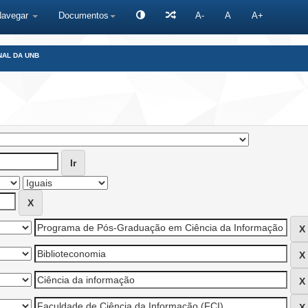
Navegar
Documentos
A-
A
A+
NAL DA UNB