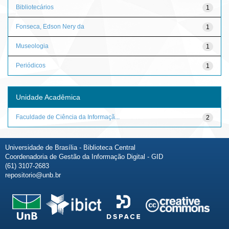
Bibliotecários
1
Fonseca, Edson Nery da
1
Museologia
1
Periódicos
1
Unidade Acadêmica
Faculdade de Ciência da Informaçã...
2
Universidade de Brasília - Biblioteca Central
Coordenadoria de Gestão da Informação Digital - GID
(61) 3107-2683
repositorio@unb.br