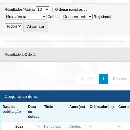
|
Resultados/Página
Ordenar registros por
Ordenar
Registro(s)
Resultado 1-2 de 2.
Anterior
1
Próximo
Conjunto de itens:
Data de
Data
Título
Autor(es)
Orientador(es)
Coorie
publicação
de
defesa
2022
-
Periódicos
Cunha,
-
-