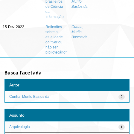
brasileiros
Murilo
de Ciência
Bastos da
da
Informação
15-Dez-2022
-
Reflexões
Cunha,
-
-
sobre a
Murilo
atualidade
Bastos da
do “Ser ou
não ser
bibliotecário”
Busca facetada
Autor
Cunha, Murilo Bastos da
2
Assunto
Arquivologia
1