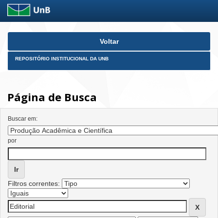
Skip
Voltar
navigation
REPOSITÓRIO INSTITUCIONAL DA UNB
Página de Busca
Buscar em:
por
Filtros correntes: