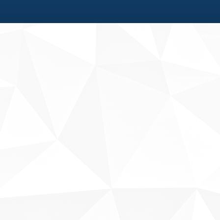
Fale conosco
Sobre