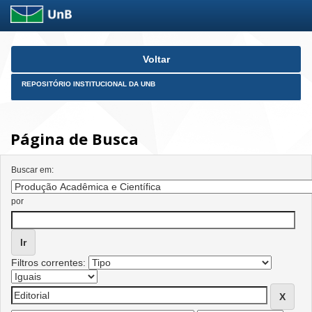
Skip
Voltar
navigation
REPOSITÓRIO INSTITUCIONAL DA UNB
Página de Busca
Buscar em:
por
Filtros correntes: