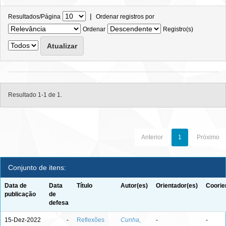
|
Resultados/Página
Ordenar registros por
Ordenar
Registro(s)
Resultado 1-1 de 1.
Anterior
1
Próximo
Conjunto de itens:
Data de
Data
Título
Autor(es)
Orientador(es)
Coorie
publicação
de
defesa
15-Dez-2022
-
Reflexões
Cunha,
-
-