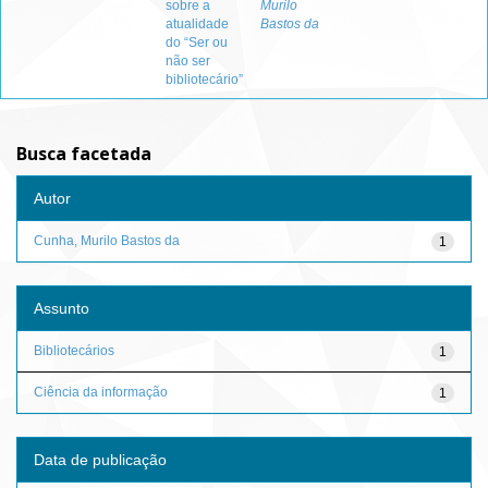
sobre a
Murilo
atualidade
Bastos da
do “Ser ou
não ser
bibliotecário”
Busca facetada
Autor
Cunha, Murilo Bastos da
1
Assunto
Bibliotecários
1
Ciência da informação
1
Data de publicação