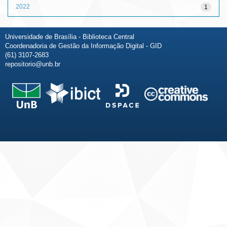
2022
1
Universidade de Brasília - Biblioteca Central
Coordenadoria de Gestão da Informação Digital - GID
(61) 3107-2683
repositorio@unb.br
Fale conosco
Sobre