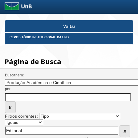
Skip
Voltar
navigation
REPOSITÓRIO INSTITUCIONAL DA UNB
Página de Busca
Buscar em:
por
Filtros correntes: