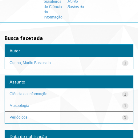
brasileiros
Murilo
de Ciência
Bastos da
da
Informação
Busca facetada
Autor
Cunha, Murilo Bastos da
1
Assunto
Ciência da informação
1
Museologia
1
Periódicos
1
Data de publicação