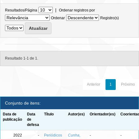
|
Resultados/Página
Ordenar registros por
Ordenar
Registro(s)
Resultado 1-1 de 1.
Anterior
1
Próximo
Conjunto de itens:
Data de
Data
Título
Autor(es)
Orientador(es)
Coorienta
publicação
de
defesa
2022
-
Periódicos
Cunha,
-
-