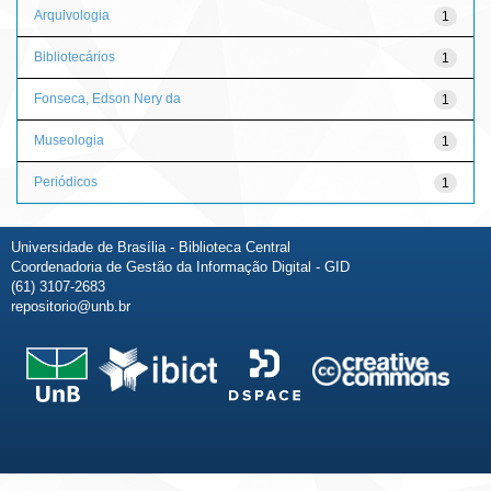
Arquivologia
1
Bibliotecários
1
Fonseca, Edson Nery da
1
Museologia
1
Periódicos
1
Universidade de Brasília - Biblioteca Central
Coordenadoria de Gestão da Informação Digital - GID
(61) 3107-2683
repositorio@unb.br