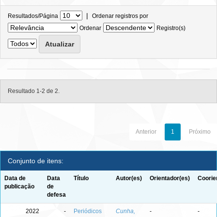
|
Resultados/Página
Ordenar registros por
Ordenar
Registro(s)
Resultado 1-2 de 2.
Anterior
1
Próximo
Conjunto de itens:
Data de
Data
Título
Autor(es)
Orientador(es)
Coorie
publicação
de
defesa
2022
-
Periódicos
Cunha,
-
-