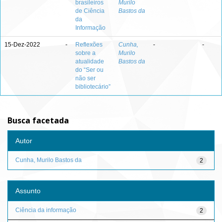
brasileiros
Murilo
de Ciência
Bastos da
da
Informação
15-Dez-2022
-
Reflexões
Cunha,
-
-
sobre a
Murilo
atualidade
Bastos da
do “Ser ou
não ser
bibliotecário”
Busca facetada
Autor
Cunha, Murilo Bastos da
2
Assunto
Ciência da informação
2