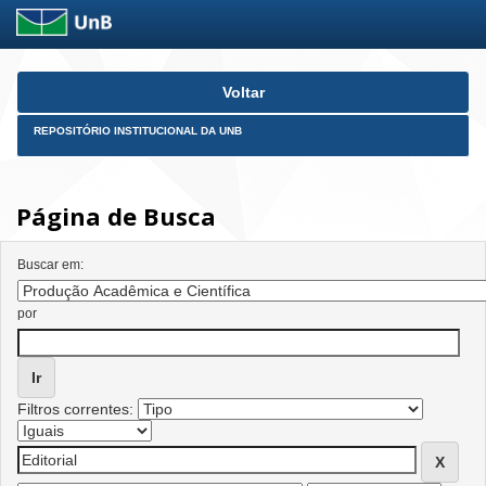
Skip
Voltar
navigation
REPOSITÓRIO INSTITUCIONAL DA UNB
Página de Busca
Buscar em:
por
Filtros correntes: