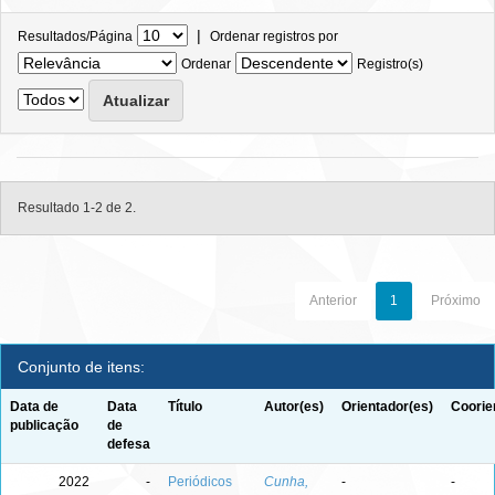
|
Resultados/Página
Ordenar registros por
Ordenar
Registro(s)
Resultado 1-2 de 2.
Anterior
1
Próximo
Conjunto de itens:
Data de
Data
Título
Autor(es)
Orientador(es)
Coorie
publicação
de
defesa
2022
-
Periódicos
Cunha,
-
-