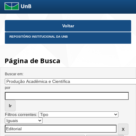
Skip
Voltar
navigation
REPOSITÓRIO INSTITUCIONAL DA UNB
Página de Busca
Buscar em:
por
Filtros correntes: