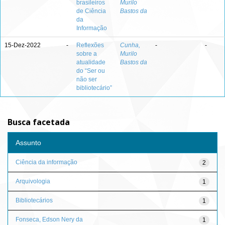
brasileiros
Murilo
de Ciência
Bastos da
da
Informação
15-Dez-2022
-
Reflexões
Cunha,
-
-
sobre a
Murilo
atualidade
Bastos da
do “Ser ou
não ser
bibliotecário”
Busca facetada
Assunto
Ciência da informação
2
Arquivologia
1
Bibliotecários
1
Fonseca, Edson Nery da
1