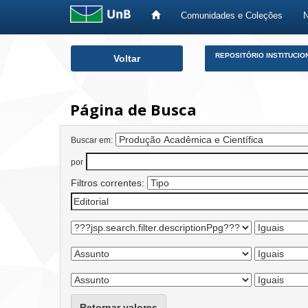
Comunidades e Coleções
Skip
REPOSITÓRIO INSTITUCIO
Voltar
navigation
Página de Busca
Buscar em:
por
Filtros correntes:
Retornar valores