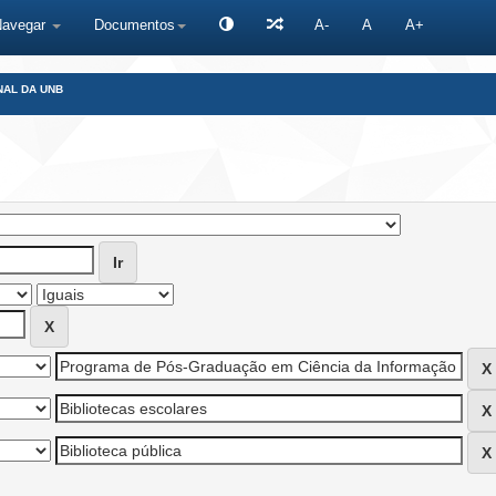
Navegar
Documentos
A-
A
A+
NAL DA UNB