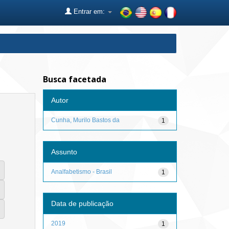
Entrar em:
Busca facetada
Autor
Cunha, Murilo Bastos da
1
Assunto
Analfabetismo - Brasil
1
Data de publicação
2019
1