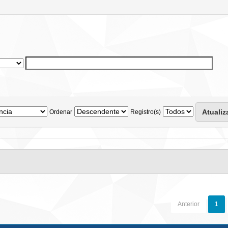
Ordenar
Registro(s)
Anterior
1