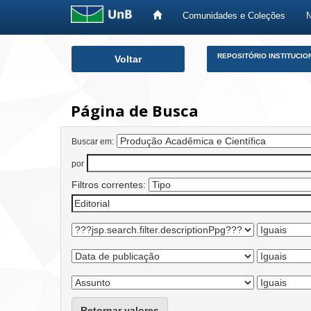
Comunidades e Coleções
Skip
REPOSITÓRIO INSTITUCIO
Voltar
navigation
Página de Busca
Buscar em:
por
Filtros correntes:
Retornar valores