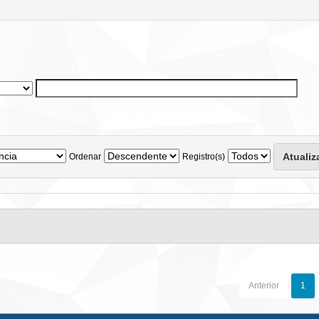
Ordenar
Registro(s)
Anterior
1