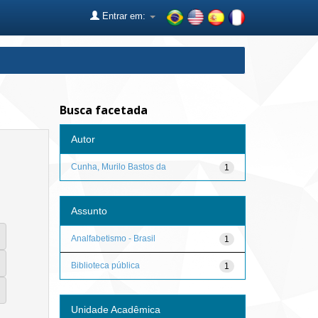
Entrar em:
Busca facetada
Autor
Cunha, Murilo Bastos da
1
Assunto
Analfabetismo - Brasil
1
Biblioteca pública
1
Unidade Acadêmica