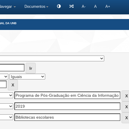
Navegar
Documentos
A-
A
A+
NAL DA UNB