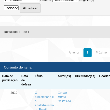
Ordenar
Registro(s)
Resultado 1-1 de 1.
Anterior
1
Próximo
Conjunto de itens:
Data de
Data
Título
Autor(es)
Orientador(es)
Coorien
publicação
de
defesa
2019
-
O
Cunha,
-
-
bibliotecário e
Murilo
o
Bastos da
analfabetismo
no Brasil