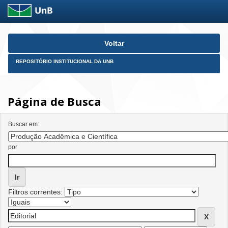
Skip
Voltar
navigation
REPOSITÓRIO INSTITUCIONAL DA UNB
Página de Busca
Buscar em:
por
Filtros correntes: