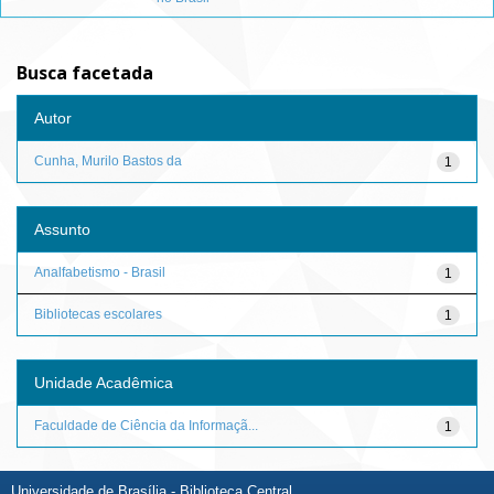
Busca facetada
Autor
Cunha, Murilo Bastos da
1
Assunto
Analfabetismo - Brasil
1
Bibliotecas escolares
1
Unidade Acadêmica
Faculdade de Ciência da Informaçã...
1
Universidade de Brasília - Biblioteca Central