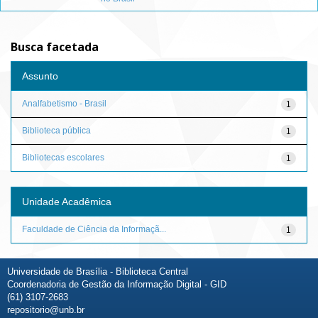
Busca facetada
Assunto
Analfabetismo - Brasil
1
Biblioteca pública
1
Bibliotecas escolares
1
Unidade Acadêmica
Faculdade de Ciência da Informaçã...
1
Universidade de Brasília - Biblioteca Central
Coordenadoria de Gestão da Informação Digital - GID
(61) 3107-2683
repositorio@unb.br