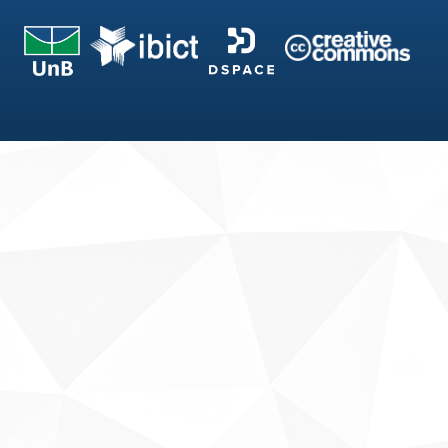
Fale conosco
Sobre