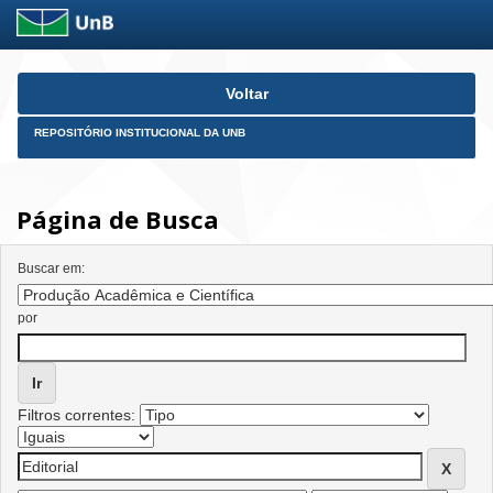
Skip
Voltar
navigation
REPOSITÓRIO INSTITUCIONAL DA UNB
Página de Busca
Buscar em:
por
Filtros correntes: