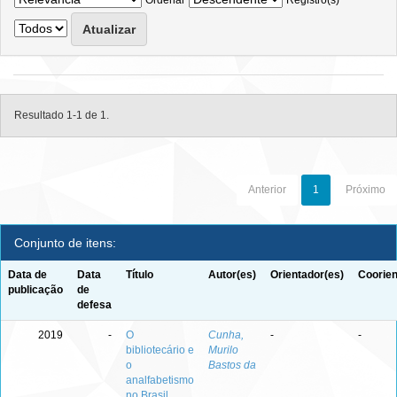
Ordenar
Registro(s)
Resultado 1-1 de 1.
Anterior
1
Próximo
Conjunto de itens:
Data de
Data
Título
Autor(es)
Orientador(es)
Coorien
publicação
de
defesa
2019
-
O
Cunha,
-
-
bibliotecário e
Murilo
o
Bastos da
analfabetismo
no Brasil