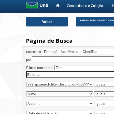
Comunidades e Coleções
Skip
REPOSITÓRIO INSTITUCIO
Voltar
navigation
Página de Busca
Buscar em:
por
Filtros correntes: