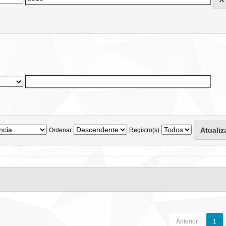
Ordenar
Registro(s)
Anterior
1