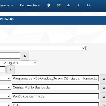
Navegar
Documentos
A-
A
A+
NAL DA UNB