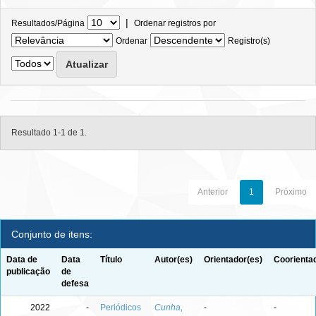
|
Resultados/Página
Ordenar registros por
Ordenar
Registro(s)
Resultado 1-1 de 1.
Anterior
1
Próximo
Conjunto de itens:
Data de
Data
Título
Autor(es)
Orientador(es)
Coorienta
publicação
de
defesa
2022
-
Periódicos
Cunha,
-
-