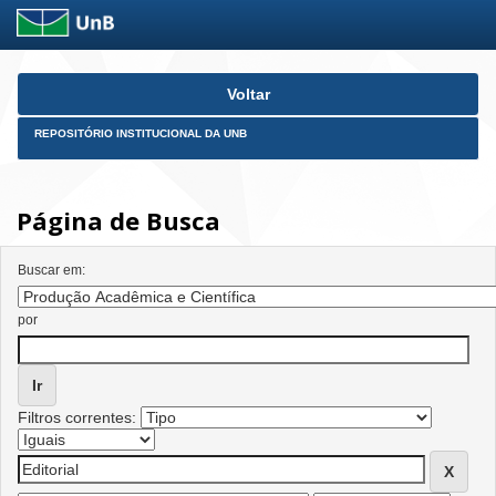
Skip
Voltar
navigation
REPOSITÓRIO INSTITUCIONAL DA UNB
Página de Busca
Buscar em:
por
Filtros correntes: