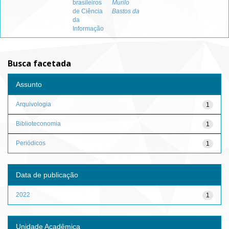
brasileiros
Murilo
de Ciência
Bastos da
da
Informação
Busca facetada
Assunto
Arquivologia
1
Biblioteconomia
1
Periódicos
1
Data de publicação
2022
1
Unidade Acadêmica