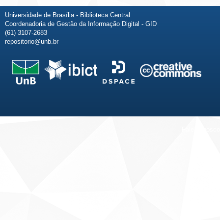
Universidade de Brasília - Biblioteca Central
Coordenadoria de Gestão da Informação Digital - GID
(61) 3107-2683
repositorio@unb.br
Fale conosco
Sobre