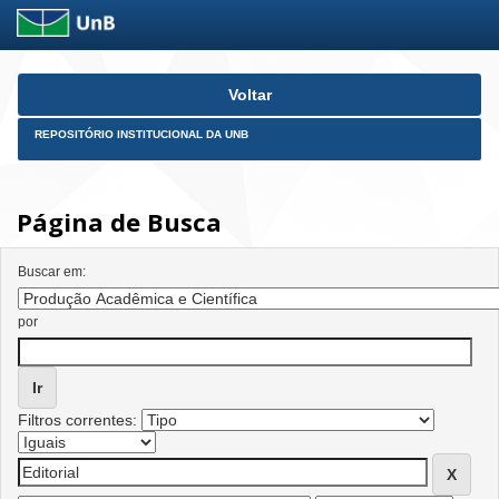
Skip
Voltar
navigation
REPOSITÓRIO INSTITUCIONAL DA UNB
Página de Busca
Buscar em:
por
Filtros correntes: