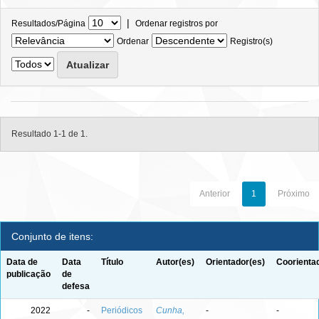
|
Resultados/Página
Ordenar registros por
Ordenar
Registro(s)
Resultado 1-1 de 1.
Anterior
1
Próximo
Conjunto de itens:
Data de
Data
Título
Autor(es)
Orientador(es)
Coorienta
publicação
de
defesa
2022
-
Periódicos
Cunha,
-
-