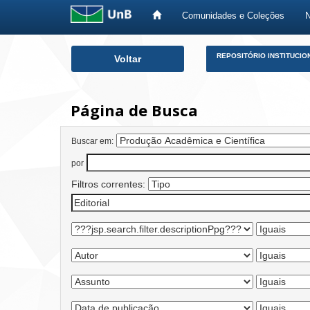
Comunidades e Coleções
Skip
REPOSITÓRIO INSTITUCIO
Voltar
navigation
Página de Busca
Buscar em:
por
Filtros correntes: