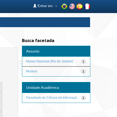
Entrar em:
Busca facetada
Assunto
Museu Nacional (Rio de Janeiro)
1
Museus
1
Unidade Acadêmica
Faculdade de Ciência da Informaçã...
1