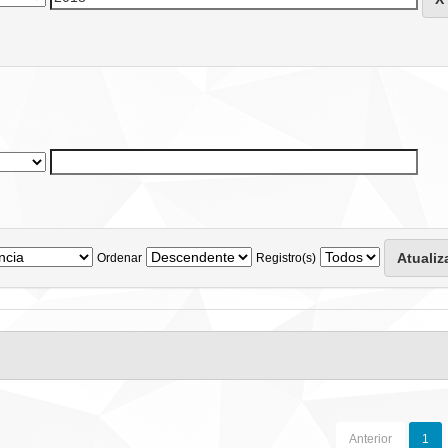
Ordenar
Registro(s)
Anterior
1