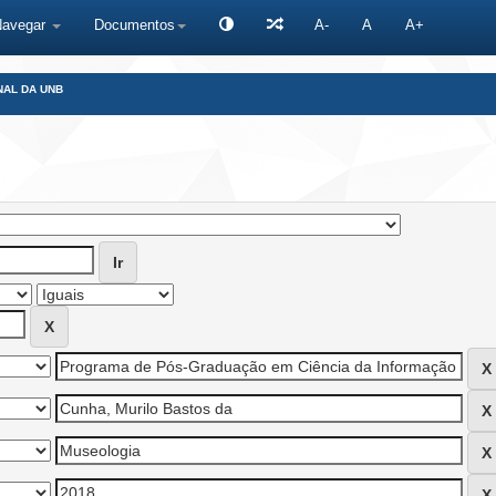
Navegar
Documentos
A-
A
A+
NAL DA UNB