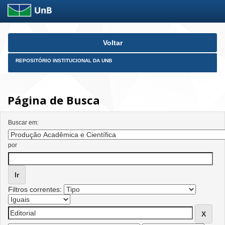
Skip
Voltar
navigation
REPOSITÓRIO INSTITUCIONAL DA UNB
Página de Busca
Buscar em:
por
Filtros correntes: