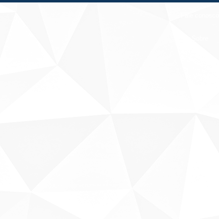
Fale conosco
Sobre