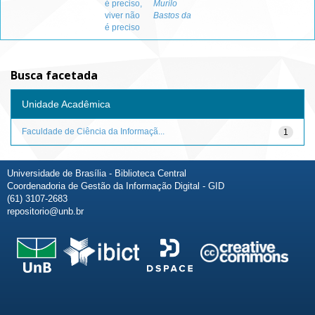
é preciso,
Murilo
viver não
Bastos da
é preciso
Busca facetada
Unidade Acadêmica
Faculdade de Ciência da Informaçã...
1
Universidade de Brasília - Biblioteca Central
Coordenadoria de Gestão da Informação Digital - GID
(61) 3107-2683
repositorio@unb.br