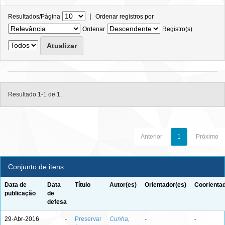
|
Resultados/Página
Ordenar registros por
Ordenar
Registro(s)
Resultado 1-1 de 1.
Anterior
1
Próximo
Conjunto de itens:
Data de
Data
Título
Autor(es)
Orientador(es)
Coorientad
publicação
de
defesa
29-Abr-2016
-
Preservar
Cunha,
-
-