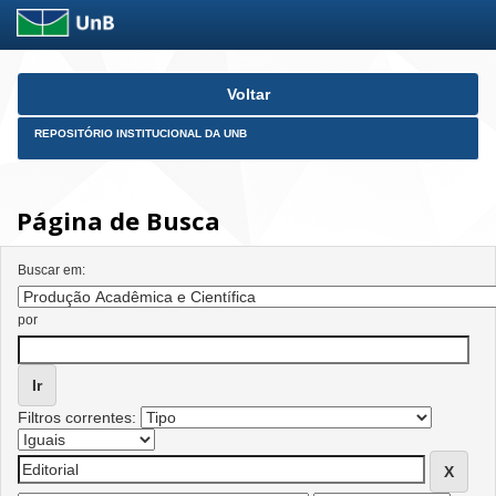
Skip
Voltar
navigation
REPOSITÓRIO INSTITUCIONAL DA UNB
Página de Busca
Buscar em:
por
Filtros correntes: