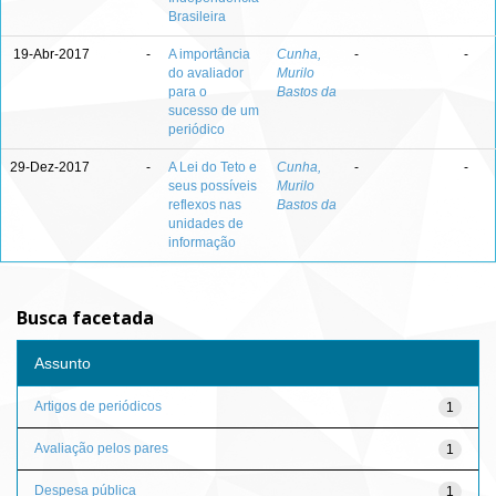
Brasileira
19-Abr-2017
-
A importância
Cunha,
-
-
do avaliador
Murilo
para o
Bastos da
sucesso de um
periódico
29-Dez-2017
-
A Lei do Teto e
Cunha,
-
-
seus possíveis
Murilo
reflexos nas
Bastos da
unidades de
informação
Busca facetada
Assunto
Artigos de periódicos
1
Avaliação pelos pares
1
Despesa pública
1