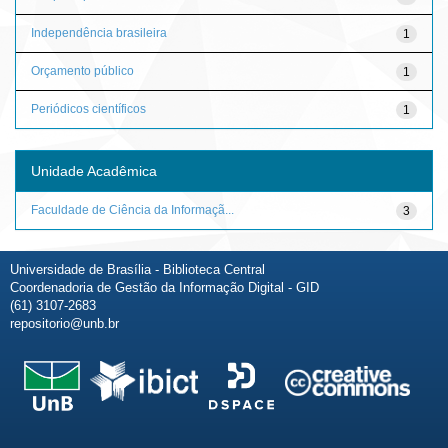
Independência brasileira
1
Orçamento público
1
Periódicos científicos
1
Unidade Acadêmica
Faculdade de Ciência da Informaçã...
3
Universidade de Brasília - Biblioteca Central
Coordenadoria de Gestão da Informação Digital - GID
(61) 3107-2683
repositorio@unb.br