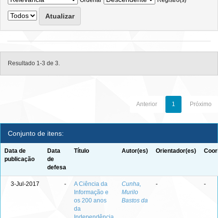
Ordenar
Registro(s)
Resultado 1-3 de 3.
Anterior
1
Próximo
Conjunto de itens:
Data de
Data
Título
Autor(es)
Orientador(es)
Coor
publicação
de
defesa
3-Jul-2017
-
A Ciência da
Cunha,
-
-
Informação e
Murilo
os 200 anos
Bastos da
da
Independência