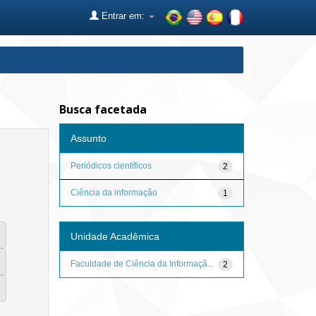
Entrar em:
Busca facetada
Assunto
Periódicos científicos
2
Ciência da informação
1
Unidade Acadêmica
Faculdade de Ciência da Informaçã...
2