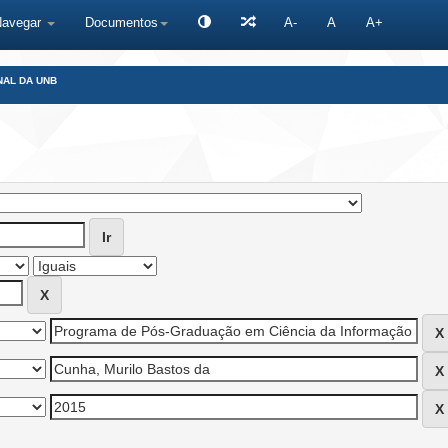
Navegar
Documentos
A-
A
A+
NAL DA UNB