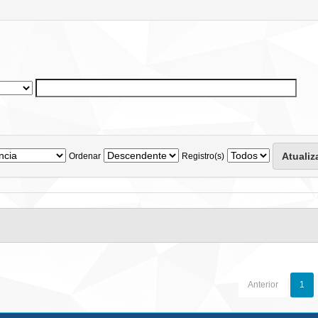
Ordenar
Registro(s)
Anterior
1