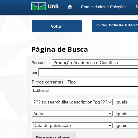
Comunidades e Coleções
Skip
REPOSITÓRIO INSTITUCIO
Voltar
navigation
Página de Busca
Buscar em:
por
Filtros correntes:
Retornar valores